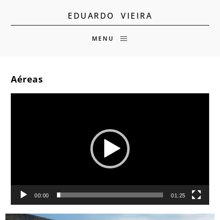
EDUARDO VIEIRA
MENU
Aéreas
Tocador
de
vídeo
00:00
01:25