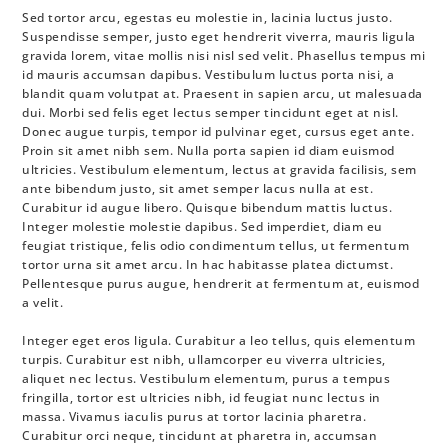
Sed tortor arcu, egestas eu molestie in, lacinia luctus justo.
Suspendisse semper, justo eget hendrerit viverra, mauris ligula
gravida lorem, vitae mollis nisi nisl sed velit. Phasellus tempus mi
id mauris accumsan dapibus. Vestibulum luctus porta nisi, a
blandit quam volutpat at. Praesent in sapien arcu, ut malesuada
dui. Morbi sed felis eget lectus semper tincidunt eget at nisl.
Donec augue turpis, tempor id pulvinar eget, cursus eget ante.
Proin sit amet nibh sem. Nulla porta sapien id diam euismod
ultricies. Vestibulum elementum, lectus at gravida facilisis, sem
ante bibendum justo, sit amet semper lacus nulla at est.
Curabitur id augue libero. Quisque bibendum mattis luctus.
Integer molestie molestie dapibus. Sed imperdiet, diam eu
feugiat tristique, felis odio condimentum tellus, ut fermentum
tortor urna sit amet arcu. In hac habitasse platea dictumst.
Pellentesque purus augue, hendrerit at fermentum at, euismod
a velit.
Integer eget eros ligula. Curabitur a leo tellus, quis elementum
turpis. Curabitur est nibh, ullamcorper eu viverra ultricies,
aliquet nec lectus. Vestibulum elementum, purus a tempus
fringilla, tortor est ultricies nibh, id feugiat nunc lectus in
massa. Vivamus iaculis purus at tortor lacinia pharetra.
Curabitur orci neque, tincidunt at pharetra in, accumsan